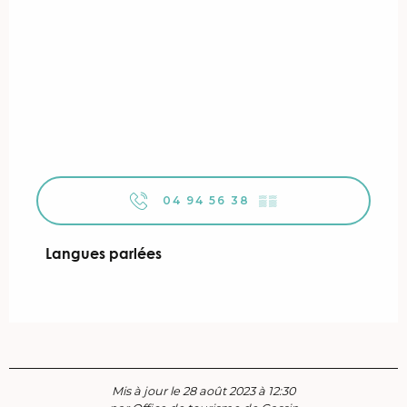
04 94 56 38
▒▒
Langues parlées
Langues parlées
Mis à jour le 28 août 2023 à 12:30