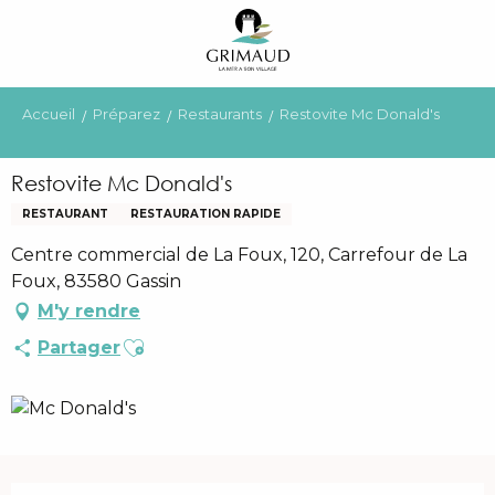
Aller
au
contenu
principal
Accueil
Préparez
Restaurants
Restovite Mc Donald's
Restovite Mc Donald's
RESTAURANT
RESTAURATION RAPIDE
Centre commercial de La Foux, 120, Carrefour de La
Foux, 83580 Gassin
M'y rendre
Ajouter aux favoris
Partager