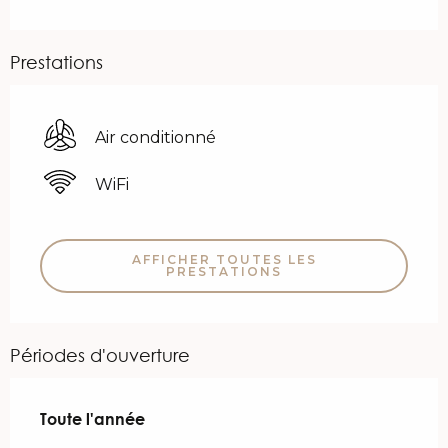
Prestations
Air conditionné
WiFi
AFFICHER TOUTES LES
PRESTATIONS
Périodes d'ouverture
Toute l'année
Toute l'année