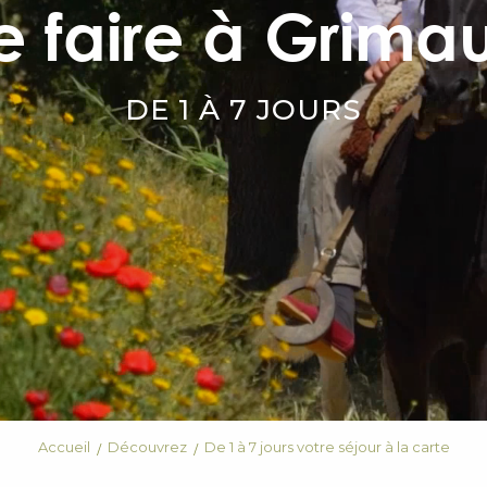
 faire à Grima
DE 1 À 7 JOURS
Accueil
Découvrez
De 1 à 7 jours votre séjour à la carte