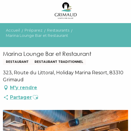
Aller
au
contenu
principal
Accueil
Préparez
Restaurants
Marina Lounge Bar et Restaurant
Marina Lounge Bar et Restaurant
RESTAURANT
RESTAURANT TRADITIONNEL
323, Route du Littoral, Holiday Marina Resort, 83310
Grimaud
M'y rendre
Ajouter aux favoris
Partager