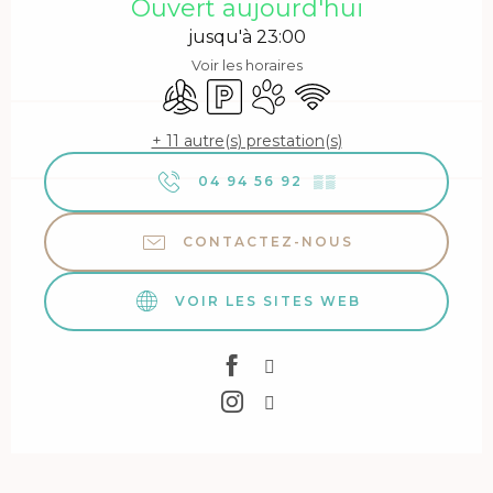
Ouvert aujourd'hui
jusqu'à 23:00
Voir les horaires
Air conditionné
Parking
Animaux acceptés
WiFi
+ 11 autre(s) prestation(s)
04 94 56 92
▒▒
CONTACTEZ-NOUS
VOIR LES SITES WEB