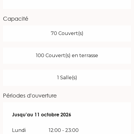
Capacité
70 Couvert(s)
100 Couvert(s) en terrasse
1 Salle(s)
Périodes d'ouverture
Du
Jusqu'au
27 mars 2026
11 octobre 2026
au
11 octobre 2026
Lundi
12:00 - 23:00