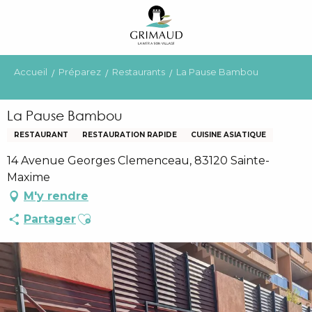
Aller
au
contenu
principal
Accueil
Préparez
Restaurants
La Pause Bambou
La Pause Bambou
RESTAURANT
RESTAURATION RAPIDE
CUISINE ASIATIQUE
14 Avenue Georges Clemenceau, 83120 Sainte-
Maxime
M'y rendre
Ajouter aux favoris
Partager