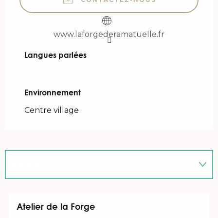
www.laforgederamatuelle.fr
Langues parlées
Langues parlées
Environnement
Environnement
Centre village
Sur place
En lien avec
Atelier de la Forge