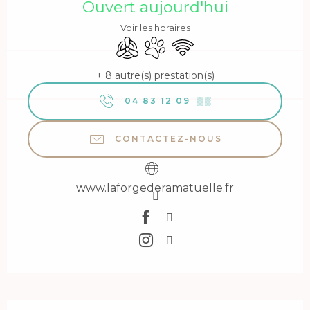
Ouvert aujourd'hui
Voir les horaires
Air conditionné
Animaux acceptés
WiFi
+ 8 autre(s) prestation(s)
04 83 12 09
▒▒
CONTACTEZ-NOUS
www.laforgederamatuelle.fr
Description