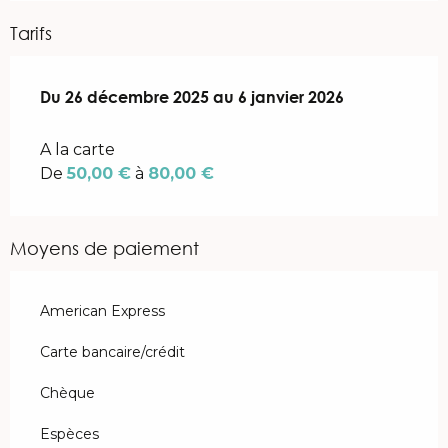
Tarifs
Du
Du
26 décembre 2025
26 décembre 2025
au
au
6 janvier 2026
6 janvier 2026
A la carte
De
50,00 €
à
80,00 €
Moyens de paiement
American Express
Carte bancaire/crédit
Chèque
Espèces