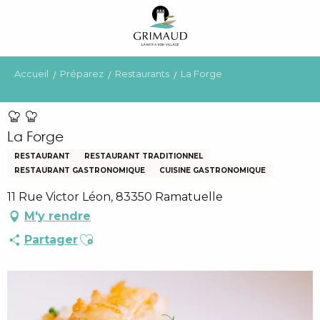
Aller
au
contenu
principal
Accueil
Préparez
Restaurants
La Forge
La Forge
RESTAURANT
RESTAURANT TRADITIONNEL
RESTAURANT GASTRONOMIQUE
CUISINE GASTRONOMIQUE
11 Rue Victor Léon, 83350 Ramatuelle
M'y rendre
Ajouter aux favoris
Partager