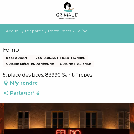
Aller
au
contenu
principal
Accueil
Préparez
Restaurants
Felino
Felino
RESTAURANT
RESTAURANT TRADITIONNEL
CUISINE MÉDITERRANÉENNE
CUISINE ITALIENNE
5, place des Lices, 83990 Saint-Tropez
M'y rendre
Ajouter aux favoris
Partager