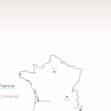
France
Grimaud