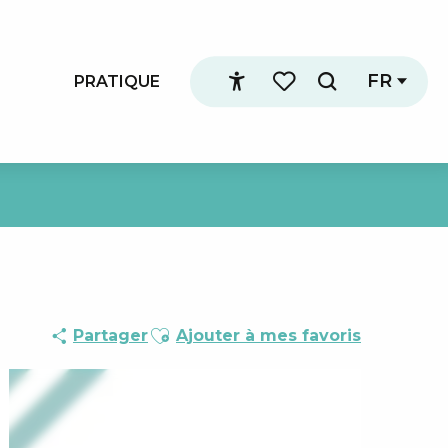
FR
PRATIQUE
Recherche
Accessibilité
Voir les favoris
Ajouter aux favoris
Partager
Ajouter à mes favoris