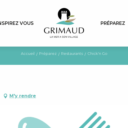
NSPIREZ VOUS
PRÉPAREZ
Accueil
Préparez
Restaurants
Chick'n Go
M'y rendre