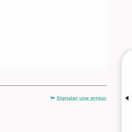
M
Signaler une erreur
A