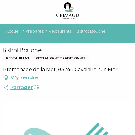
Aller
au
contenu
principal
Accueil
Préparez
Restaurants
Bistrot Bouche
Bistrot Bouche
RESTAURANT
RESTAURANT TRADITIONNEL
Promenade de la Mer, 83240 Cavalaire-sur-Mer
M'y rendre
Ajouter aux favoris
Partager