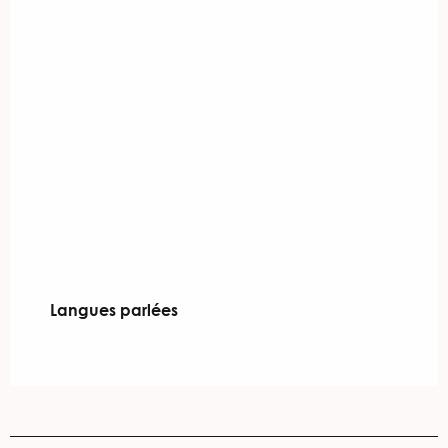
Langues parlées
Langues parlées