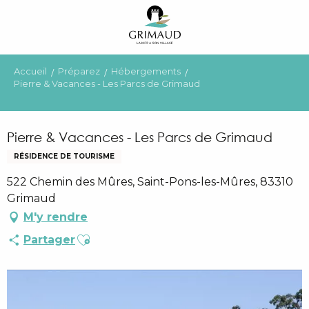
Aller
au
contenu
principal
Accueil
Préparez
Hébergements
Pierre & Vacances - Les Parcs de Grimaud
Pierre & Vacances - Les Parcs de Grimaud
RÉSIDENCE DE TOURISME
522 Chemin des Mûres, Saint-Pons-les-Mûres, 83310
Grimaud
M'y rendre
Ajouter aux favoris
Partager