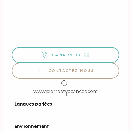
04 94 79 00
▒▒
CONTACTEZ-NOUS
www.pierreetvacances.com
Langues parlées
Langues parlées
Environnement
Environnement