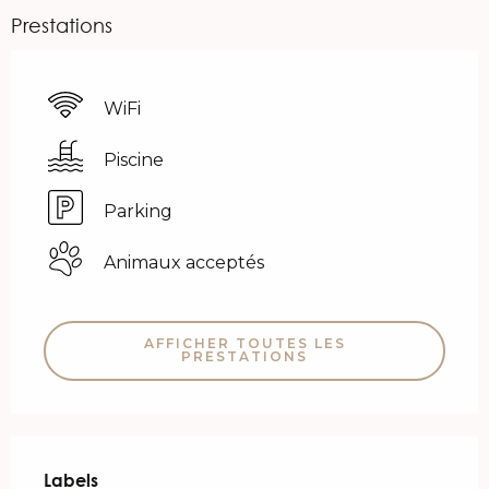
Prestations
WiFi
Piscine
Parking
Animaux acceptés
AFFICHER TOUTES LES
PRESTATIONS
Offres de prestations
Labels
Labels