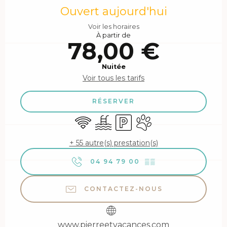
Ouvert aujourd'hui
Voir les horaires
À partir de
78,00 €
Nuitée
Voir tous les tarifs
RÉSERVER
WiFi
Piscine
Parking
Animaux acceptés
+ 55 autre(s) prestation(s)
04 94 79 00
▒▒
CONTACTEZ-NOUS
www.pierreetvacances.com