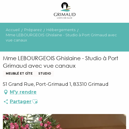
Aller
au
contenu
principal
Accueil
Préparez
Hébergements
Mme LEBOURGEOIS Ghislaine - Studio à Port Grimaud avec
vue canaux
Mme LEBOURGEOIS Ghislaine - Studio à Port
Grimaud avec vue canaux
MEUBLÉ ET GÎTE
STUDIO
51 Grand Rue, Port-Grimaud 1, 83310 Grimaud
M'y rendre
Ajouter aux favoris
Partager