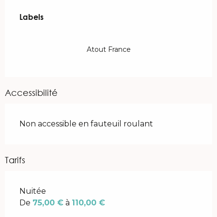
Offres de prestations
Labels
Labels
Atout France
Accessibilité
Non accessible en fauteuil roulant
Tarifs
Tarifs 2026
Nuitée
De
75,00 €
à
110,00 €