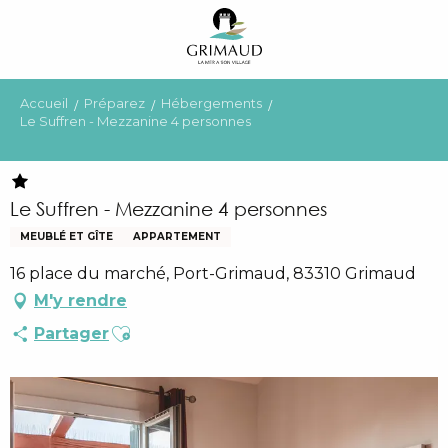
Aller
au
contenu
principal
Accueil
Préparez
Hébergements
Le Suffren - Mezzanine 4 personnes
Le Suffren - Mezzanine 4 personnes
MEUBLÉ ET GÎTE
APPARTEMENT
16 place du marché, Port-Grimaud, 83310 Grimaud
M'y rendre
Ajouter aux favoris
Partager