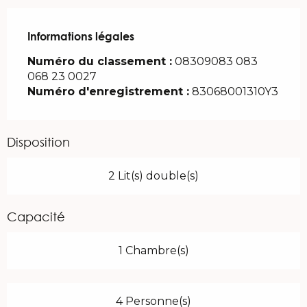
Informations légales
Informations légales
Numéro du classement :
08309083 083
068 23 0027
Numéro d'enregistrement :
83068001310Y3
Disposition
2 Lit(s) double(s)
Capacité
1 Chambre(s)
4 Personne(s)