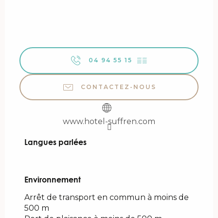
04 94 55 15
▒▒
CONTACTEZ-NOUS
www.hotel-suffren.com
Langues parlées
Langues parlées
Environnement
Environnement
Arrêt de transport en commun à moins de
500 m