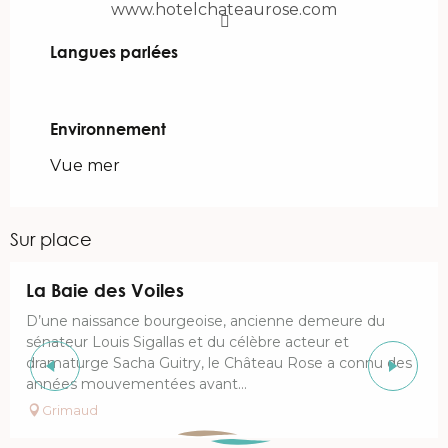
www.hotelchateaurose.com
Langues parlées
Langues parlées
Environnement
Environnement
Vue mer
Sur place
Réservable
La Baie des Voiles
D’une naissance bourgeoise, ancienne demeure du
sénateur Louis Sigallas et du célèbre acteur et
dramaturge Sacha Guitry, le Château Rose a connu des
années mouvementées avant...
Grimaud