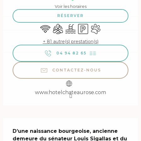
Voir les horaires
RÉSERVER
WiFi
Air conditionné
Piscine
Parking
Animaux acceptés
+ 81 autre(s) prestation(s)
04 94 82 65
▒▒
CONTACTEZ-NOUS
www.hotelchateaurose.com
Description
D’une naissance bourgeoise, ancienne 
demeure du sénateur Louis Sigallas et du 