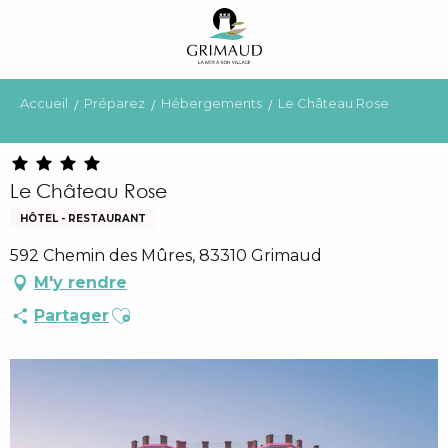
Aller
au
contenu
principal
Accueil
Préparez
Hébergements
Le Château Rose
Le Château Rose
HÔTEL - RESTAURANT
592 Chemin des Mûres, 83310 Grimaud
M'y rendre
Ajouter aux favoris
Partager