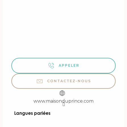
APPELER
CONTACTEZ-NOUS
www.maisonduprince.com
Langues parlées
Langues parlées