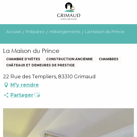
Aller
au
contenu
principal
Accueil
Préparez
Hébergements
La Maison du Prince
La Maison du Prince
CHAMBRE D'HÔTES
CONSTRUCTION ANCIENNE
CHAMBRES
CHÂTEAUX ET DEMEURES DE PRESTIGE
22 Rue des Templiers, 83310 Grimaud
M'y rendre
Ajouter aux favoris
Partager