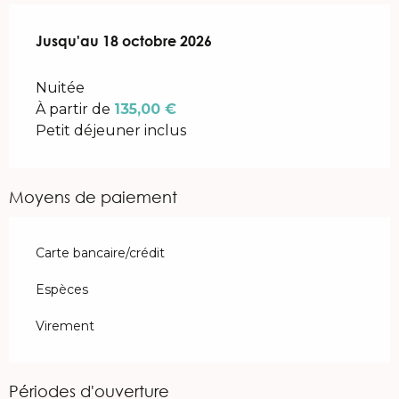
Du
Jusqu'au
1 avril 2026
18 octobre 2026
au
18 octobre 2026
Nuitée
À partir de
135,00 €
Petit déjeuner inclus
Moyens de paiement
Carte bancaire/crédit
Espèces
Virement
Périodes d'ouverture