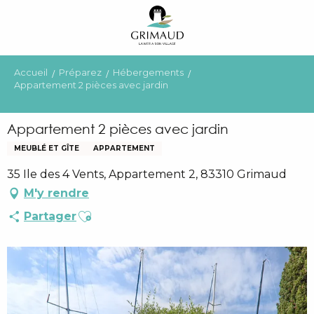
Aller
au
contenu
principal
Accueil
Préparez
Hébergements
Appartement 2 pièces avec jardin
Appartement 2 pièces avec jardin
MEUBLÉ ET GÎTE
APPARTEMENT
35 Ile des 4 Vents, Appartement 2, 83310 Grimaud
M'y rendre
Ajouter aux favoris
Partager