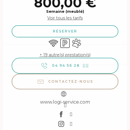
800,00 €
Semaine (meublé)
Voir tous les tarifs
RÉSERVER
WiFi
Parking
Animaux acceptés
+ 19 autre(s) prestation(s)
04 94 56 28
▒▒
CONTACTEZ-NOUS
www.logi-service.com