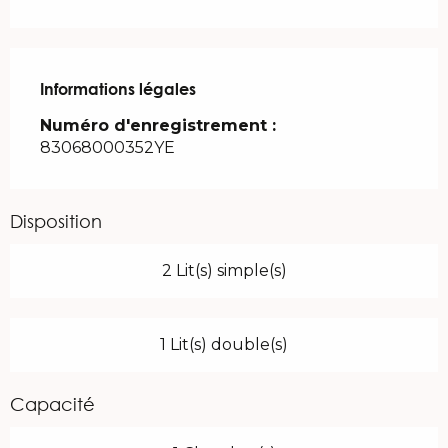
Informations légales
Informations légales
Numéro d'enregistrement :
83068000352YE
Disposition
2 Lit(s) simple(s)
1 Lit(s) double(s)
Capacité