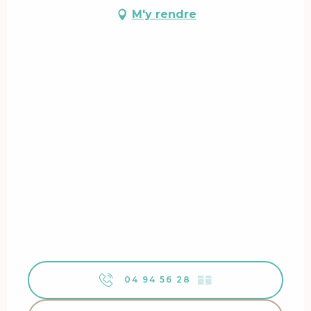
M'y rendre
04 94 56 28
▒▒