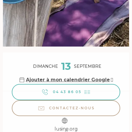
Ouverture et coordonnées
13
DIMANCHE
SEPTEMBRE
Ajouter à mon calendrier Google
04 43 86 05
▒▒
CONTACTEZ-NOUS
lusine.org