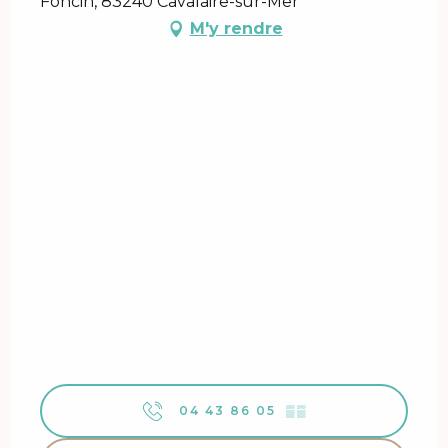
Foncin, 83240 Cavalaire-sur-Mer
M'y rendre
04 43 86 05
▒▒