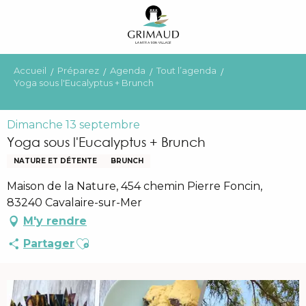
Aller
au
contenu
principal
Accueil
Préparez
Agenda
Tout l’agenda
Yoga sous l'Eucalyptus + Brunch
Dimanche 13 septembre
Yoga sous l'Eucalyptus + Brunch
NATURE ET DÉTENTE
BRUNCH
Maison de la Nature, 454 chemin Pierre Foncin,
83240 Cavalaire-sur-Mer
M'y rendre
Ajouter aux favoris
Partager