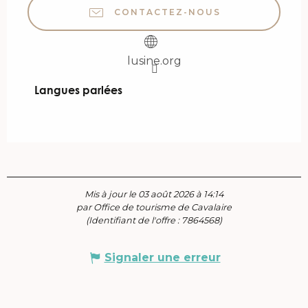
CONTACTEZ-NOUS
lusine.org
Langues parlées
Langues parlées
Mis à jour le 03 août 2026 à 14:14
par Office de tourisme de Cavalaire
(Identifiant de l'offre :
7864568
)
Signaler une erreur