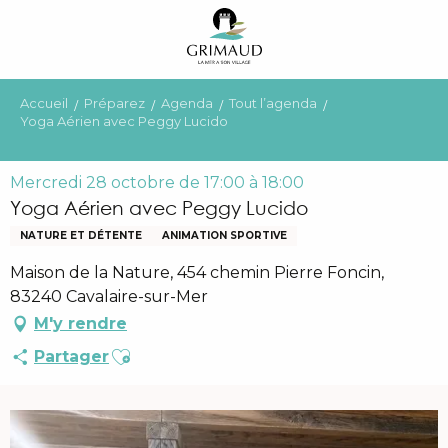
Aller
au
contenu
principal
Accueil
Préparez
Agenda
Tout l’agenda
Yoga Aérien avec Peggy Lucido
Mercredi 28 octobre de 17:00 à 18:00
Yoga Aérien avec Peggy Lucido
NATURE ET DÉTENTE
ANIMATION SPORTIVE
Maison de la Nature, 454 chemin Pierre Foncin,
83240 Cavalaire-sur-Mer
M'y rendre
Ajouter aux favoris
Partager