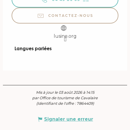
CONTACTEZ-NOUS
lusine.org
Langues parlées
Langues parlées
Mis à jour le 03 août 2026 à 14:15
par Office de tourisme de Cavalaire
(Identifiant de l'offre :
7864409
)
Signaler une erreur