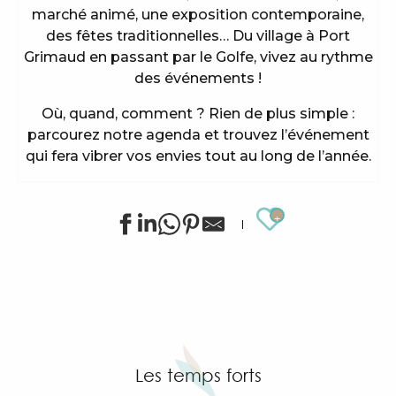
marché animé, une exposition contemporaine,
des fêtes traditionnelles… Du village à Port
Grimaud en passant par le Golfe, vivez au rythme
des événements !
Où, quand, comment ? Rien de plus simple :
parcourez notre agenda et trouvez l’événement
qui fera vibrer vos envies tout au long de l’année.
Ajouter au
Animations sportives estivales à Grimaud
Exposition de Siegward Sprotte & Stefan Szczesny
"SOS Cartel Radio" à l'After Beach
Exposition d'art tribal Gond "Jungle indienne" par 
Grimaud Art Urbain - Festival de street art
Les temps forts
Visite guidée du village de Grimaud (guide privée)
Exposition "Le château de Grimaud"