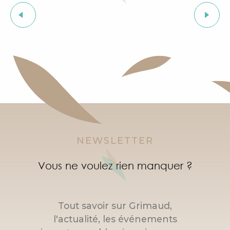
L'heure du conte
Les Grimaldines
Courses d'orientation dans le village de Grimaud
"Live jazz" à l'After Beach
Marché à Port Grimaud
Marché bio et éthique
NEWSLETTER
Vous ne voulez rien manquer ?
Tout savoir sur Grimaud,
l'actualité, les événements