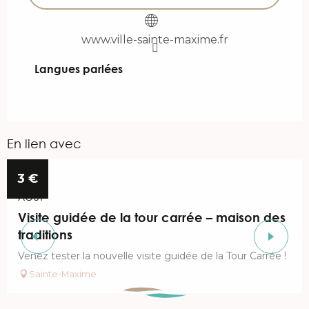
www.ville-sainte-maxime.fr
Langues parlées
Langues parlées
En lien avec
Réservable
11
3
€
AOÛT
Visite guidée de la tour carrée – maison des
traditions
Venez tester la nouvelle visite guidée de la Tour Carrée !
Sainte-Maxime