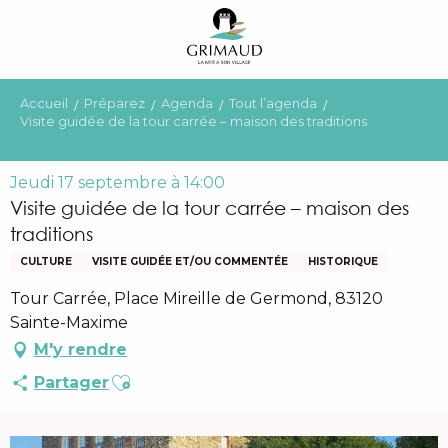
Aller
au
contenu
principal
Accueil
Préparez
Agenda
Tout l’agenda
Visite guidée de la tour carrée – maison des traditions
Jeudi 17 septembre à 14:00
Visite guidée de la tour carrée – maison des
traditions
CULTURE
VISITE GUIDÉE ET/OU COMMENTÉE
HISTORIQUE
Tour Carrée, Place Mireille de Germond, 83120
Sainte-Maxime
M'y rendre
Ajouter aux favoris
Partager