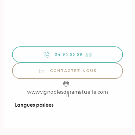
04 94 55 59
▒▒
CONTACTEZ-NOUS
www.vignoblesderamatuelle.com
Langues parlées
Langues parlées