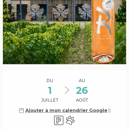
Ouverture et coordonnées
DU
AU
1
26
JUILLET
AOÛT
Ajouter à mon calendrier Google
Parking
Animaux acceptés