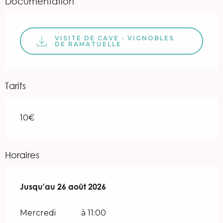
Documentation
VISITE DE CAVE - VIGNOBLES
DE RAMATUELLE
Tarifs
10€
Horaires
Du
Jusqu'au
1 juillet 2026
26 août 2026
au
26 août 2026
Mercredi
à 11:00