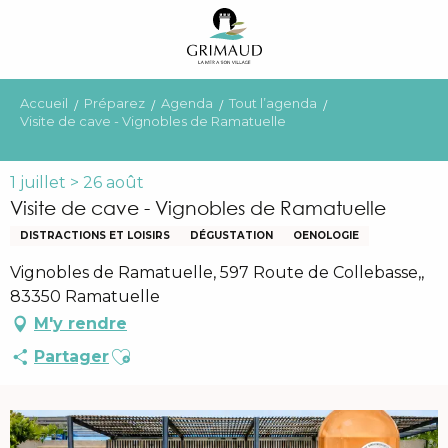
Aller
au
contenu
principal
Accueil
Préparez
Agenda
Tout l’agenda
Visite de cave - Vignobles de Ramatuelle
1 juillet > 26 août
Visite de cave - Vignobles de Ramatuelle
DISTRACTIONS ET LOISIRS
DÉGUSTATION
OENOLOGIE
Vignobles de Ramatuelle, 597 Route de Collebasse,,
83350 Ramatuelle
M'y rendre
Ajouter aux favoris
Partager