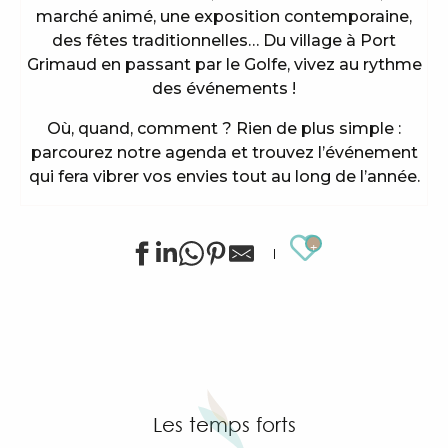
marché animé, une exposition contemporaine,
des fêtes traditionnelles… Du village à Port
Grimaud en passant par le Golfe, vivez au rythme
des événements !
Où, quand, comment ? Rien de plus simple :
parcourez notre agenda et trouvez l’événement
qui fera vibrer vos envies tout au long de l’année.
Ajouter au
Animations sportives estivales à Grimaud
Exposition de Siegward Sprotte & Stefan Szczesny
"SOS Cartel Radio" à l'After Beach
Grimaud Art Urbain - Festival de street art
Exposition d'art tribal Gond "Jungle indienne" par 
Les temps forts
Visite guidée du village de Grimaud (guide privée)
Exposition "Le château de Grimaud"