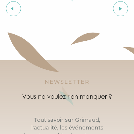
L'heure du conte
Fête du village de Grimaud
Courses d'orientation dans le village de Grimaud
"Live jazz" à l'After Beach
Marché à Port Grimaud
Marché bio et éthique
NEWSLETTER
Vous ne voulez rien manquer ?
Tout savoir sur Grimaud,
l'actualité, les événements