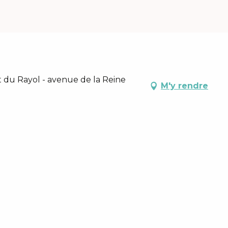
 du Rayol - avenue de la Reine
M'y rendre