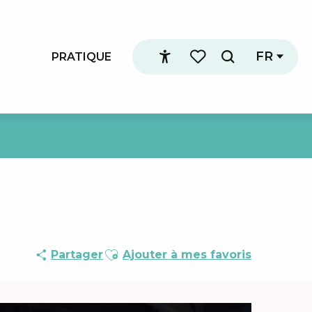
FR
PRATIQUE
Recherche
Accessibilité
Voir les favoris
Ajouter aux favoris
Partager
Ajouter à mes favoris