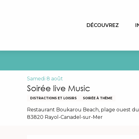
Aller
au
contenu
DÉCOUVREZ
I
principal
Samedi 8 août
Soirée live Music
DISTRACTIONS ET LOISIRS
SOIRÉE À THÈME
Restaurant Boukarou Beach, plage ouest du 
83820 Rayol-Canadel-sur-Mer