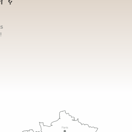
r ?
ts
!