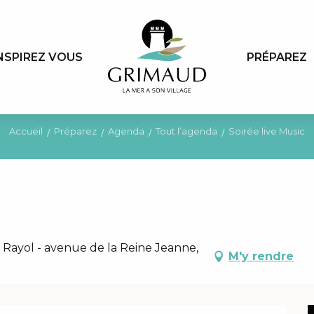
NSPIREZ VOUS
PRÉPAREZ
Accueil
Préparez
Agenda
Tout l’agenda
Soirée live Music
Rayol - avenue de la Reine Jeanne,
M'y rendre