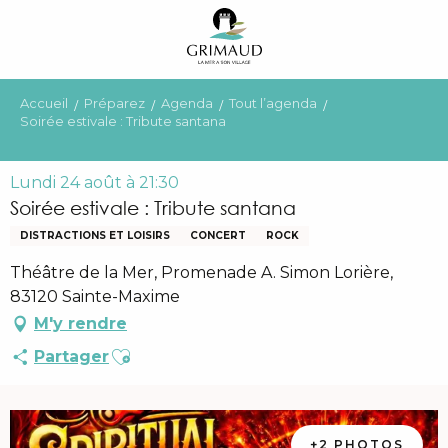
Aller
au
contenu
principal
Accueil
Préparez
Agenda
Tout l’agenda
Soirée estivale : Tribute santana
Lundi 24 août à 21:30
Soirée estivale : Tribute santana
DISTRACTIONS ET LOISIRS
CONCERT
ROCK
Théâtre de la Mer, Promenade A. Simon Lorière,
83120 Sainte-Maxime
M'y rendre
Ajouter aux favoris
Partager
+2 PHOTOS