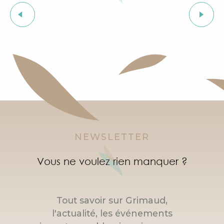
L'heure du conte
Les Grimaldines
Courses d'orientation dans le village de Grimaud
"Live jazz" à l'After Beach
Marché à Port Grimaud
Marché bio et éthique
NEWSLETTER
Vous ne voulez rien manquer ?
Tout savoir sur Grimaud,
l'actualité, les événements