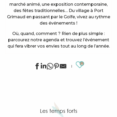
marché animé, une exposition contemporaine,
des fêtes traditionnelles… Du village à Port
Grimaud en passant par le Golfe, vivez au rythme
des événements !
Où, quand, comment ? Rien de plus simple :
parcourez notre agenda et trouvez l’événement
qui fera vibrer vos envies tout au long de l’année.
Ajouter au
Animations sportives estivales à Grimaud
Exposition de Siegward Sprotte & Stefan Szczesny
"SOS Cartel Radio" à l'After Beach
Exposition d'art tribal Gond "Jungle indienne" par 
Grimaud Art Urbain - Festival de street art
Les temps forts
Visite guidée du village de Grimaud (guide privée)
Exposition "Le château de Grimaud"