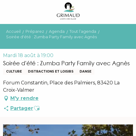
Aller
au
contenu
principal
Accueil
Préparez
Agenda
Tout l’agenda
Soirée d'été : Zumba Party Family avec Agnès
Mardi 18 août à 19:00
Soirée d'été : Zumba Party Family avec Agnès
CULTURE
DISTRACTIONS ET LOISIRS
DANSE
Forum Constantin, Place des Palmiers, 83420 La
Croix-Valmer
M'y rendre
Ajouter aux favoris
Partager