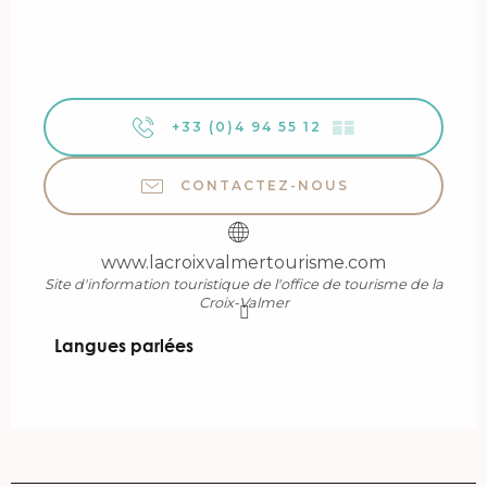
+33 (0)4 94 55 12
▒▒
CONTACTEZ-NOUS
www.lacroixvalmertourisme.com
Site d'information touristique de l'office de tourisme de la
Croix-Valmer
Langues parlées
Langues parlées