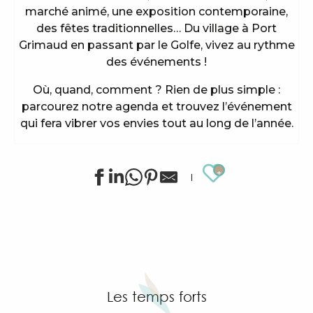
marché animé, une exposition contemporaine,
des fêtes traditionnelles… Du village à Port
Grimaud en passant par le Golfe, vivez au rythme
des événements !
Où, quand, comment ? Rien de plus simple :
parcourez notre agenda et trouvez l’événement
qui fera vibrer vos envies tout au long de l’année.
Ajouter au
Animations sportives estivales à Grimaud
Stage de golf pour enfants à Golf Up
Exposition de Siegward Sprotte & Stefan Szczesny
Apéro tapas sous la pinède & music live
"Cartel del Chipo" à l'After Beach
Les temps forts
Exposition d'art tribal Gond "Jungle indienne" par 
Grimaud Art Urbain - Festival de street art