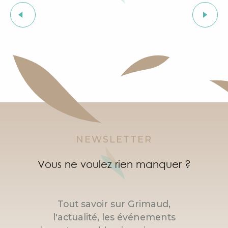
Visite guidée du village de Grimaud (guide privée)
Foire de la Laine
Exposition "Le château de Grimaud"
Cours d'initiation à la langue provençale
Courses d'orientation dans le village de Grimaud
"SOS Cartel Radio" à l'After Beach
NEWSLETTER
Vous ne voulez rien manquer ?
Tout savoir sur Grimaud,
l'actualité, les événements