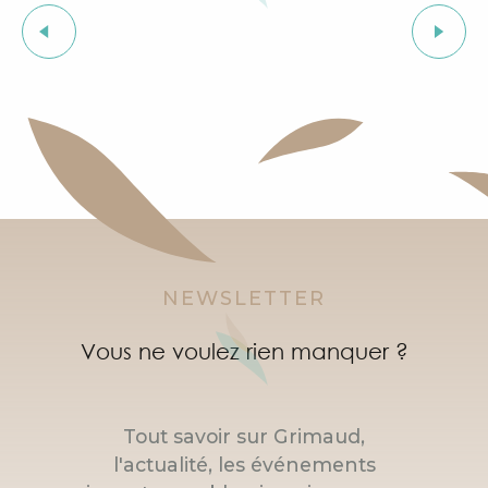
L'heure du conte
Les Grimaldines
Courses d'orientation dans le village de Grimaud
"Live jazz" à l'After Beach
Marché à Port Grimaud
Marché bio et éthique
NEWSLETTER
Vous ne voulez rien manquer ?
Tout savoir sur Grimaud,
l'actualité, les événements