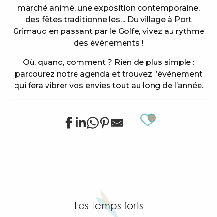
marché animé, une exposition contemporaine,
des fêtes traditionnelles… Du village à Port
Grimaud en passant par le Golfe, vivez au rythme
des événements !
Où, quand, comment ? Rien de plus simple :
parcourez notre agenda et trouvez l’événement
qui fera vibrer vos envies tout au long de l’année.
Ajouter au
Animations sportives estivales à Grimaud
Exposition de Siegward Sprotte & Stefan Szczesny
"SOS Cartel Radio" à l'After Beach
Exposition d'art tribal Gond "Jungle indienne" par 
Grimaud Art Urbain - Festival de street art
Les temps forts
Visite guidée du village de Grimaud (guide privée)
Exposition "Le château de Grimaud"