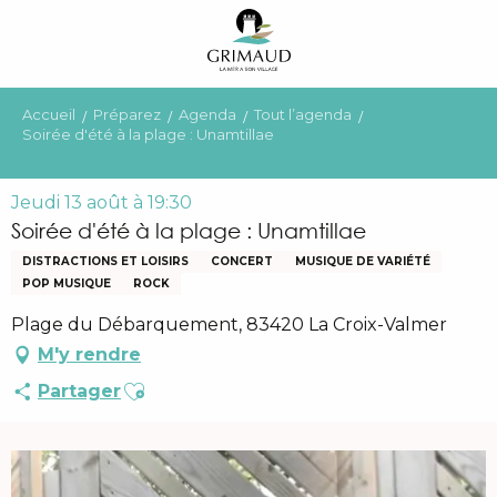
Aller
au
contenu
principal
Accueil
Préparez
Agenda
Tout l’agenda
Soirée d'été à la plage : Unamtillae
Jeudi 13 août à 19:30
Soirée d'été à la plage : Unamtillae
DISTRACTIONS ET LOISIRS
CONCERT
MUSIQUE DE VARIÉTÉ
POP MUSIQUE
ROCK
Plage du Débarquement, 83420 La Croix-Valmer
M'y rendre
Ajouter aux favoris
Partager