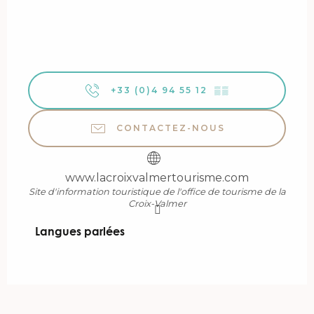
+33 (0)4 94 55 12
▒▒
CONTACTEZ-NOUS
www.lacroixvalmertourisme.com
Site d'information touristique de l'office de tourisme de la
Croix-Valmer
Langues parlées
Langues parlées