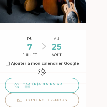
Ouverture et coordonnée
DU
AU
7
25
JUILLET
AOÛT
Ajouter à mon calendrier Google
Animaux acceptés
+33 (0)4 94 05 60
▒▒
CONTACTEZ-NOUS