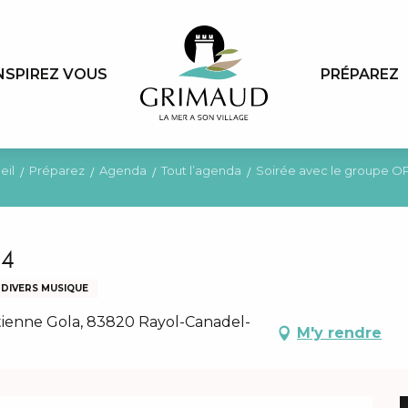
NSPIREZ VOUS
PRÉPAREZ
eil
Préparez
Agenda
Tout l’agenda
Soirée avec le groupe O
 4
DIVERS MUSIQUE
ienne Gola, 83820 Rayol-Canadel-
M'y rendre