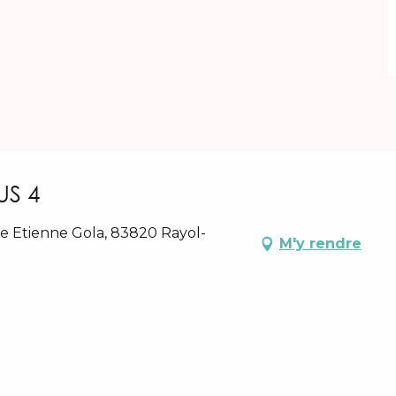
US 4
e Etienne Gola, 83820 Rayol-
M'y rendre