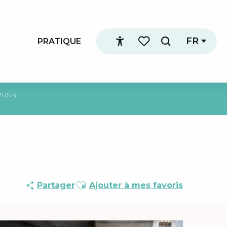
FR
PRATIQUE
Recherche
Accessibilité
Voir les favoris
PUS 4
Ajouter aux favoris
Partager
Ajouter à mes favoris