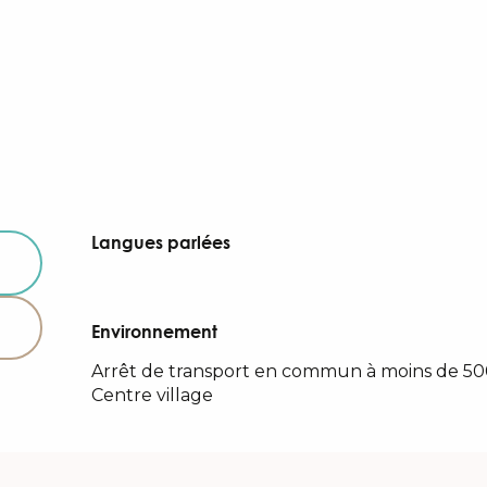
Langues parlées
Langues parlées
Environnement
Environnement
Arrêt de transport en commun à moins de 5
Centre village