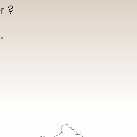
r ?
ts
!