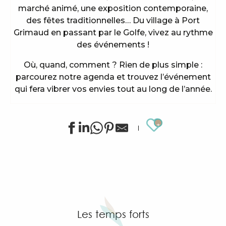
marché animé, une exposition contemporaine,
des fêtes traditionnelles… Du village à Port
Grimaud en passant par le Golfe, vivez au rythme
des événements !
Où, quand, comment ? Rien de plus simple :
parcourez notre agenda et trouvez l’événement
qui fera vibrer vos envies tout au long de l’année.
Ajouter au
Concert de soutien à l'Oasis Esperanza
Animations sportives estivales à Grimaud
Summer for ever - Animations golf à Golf Up
Ciné au château
Stage de golf pour enfants à Golf Up
Les temps forts
Exposition de Siegward Sprotte & Stefan Szczesny
Apéro tapas sous la pinède & music live