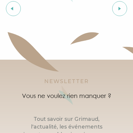
Soirée "Latinight" à l'After Beach
Salon bio
Grimaud Art Urbain - Festival de street art
Exposition d'art tribal Gond "Jungle indienne" par 
Visite guidée du village de Grimaud (guide privée)
Marché à Port Grimaud
NEWSLETTER
Vous ne voulez rien manquer ?
Tout savoir sur Grimaud,
l'actualité, les événements