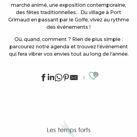
marché animé, une exposition contemporaine,
des fêtes traditionnelles… Du village à Port
Grimaud en passant par le Golfe, vivez au rythme
des événements !
Où, quand, comment ? Rien de plus simple :
parcourez notre agenda et trouvez l’événement
qui fera vibrer vos envies tout au long de l’année.
Ajouter au
Animations sportives estivales à Grimaud
Stage de golf pour enfants à Golf Up
Exposition de Siegward Sprotte & Stefan Szczesny
Apéro tapas sous la pinède & music live
"Cartel del Chipo" à l'After Beach
Les temps forts
Exposition d'art tribal Gond "Jungle indienne" par 
Grimaud Art Urbain - Festival de street art