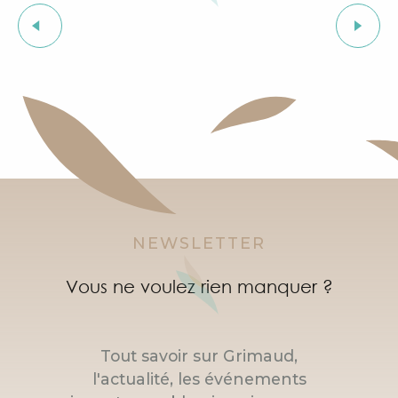
Visite guidée du village de Grimaud (guide privée)
Euro Festival Harley-Davidson
Exposition "Le château de Grimaud"
Cours d'initiation à la langue provençale
Courses d'orientation dans le village de Grimaud
"SOS Cartel Radio" à l'After Beach
NEWSLETTER
Vous ne voulez rien manquer ?
Tout savoir sur Grimaud,
l'actualité, les événements