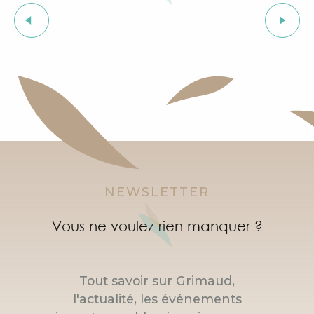
Brocante du Mas de Bagatin
Course de caisses à savon : La Grimobile
Courses d'orientation dans le village de Grimaud
Marché artisanal nocturne à Port Grimaud
Soirée "Afro, Bouillon, Shatta, Dancehall" à l'After Bea
Atelier d'introduction aux vins natures au Clos des B
NEWSLETTER
Vous ne voulez rien manquer ?
Tout savoir sur Grimaud,
l'actualité, les événements