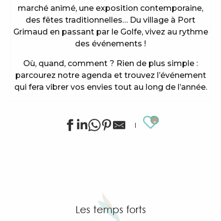
marché animé, une exposition contemporaine,
des fêtes traditionnelles… Du village à Port
Grimaud en passant par le Golfe, vivez au rythme
des événements !
Où, quand, comment ? Rien de plus simple :
parcourez notre agenda et trouvez l’événement
qui fera vibrer vos envies tout au long de l’année.
Ajouter au
Animations sportives estivales à Grimaud
Exposition de Siegward Sprotte & Stefan Szczesny
"Live jazz" à l'After Beach
Grimaud Art Urbain - Festival de street art
Visite guidée du village de Grimaud (guide privée)
Les temps forts
Marché à Port Grimaud
Marché bio et éthique