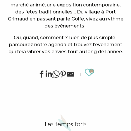
marché animé, une exposition contemporaine,
des fêtes traditionnelles… Du village à Port
Grimaud en passant par le Golfe, vivez au rythme
des événements !
Où, quand, comment ? Rien de plus simple :
parcourez notre agenda et trouvez l’événement
qui fera vibrer vos envies tout au long de l’année.
Ajouter au
Animations sportives estivales à Grimaud
Stage de golf pour enfants à Golf Up
Exposition de Siegward Sprotte & Stefan Szczesny
Apéro tapas sous la pinède & music live
"Cartel del Chipo" à l'After Beach
Les temps forts
Exposition d'art tribal Gond "Jungle indienne" par 
Grimaud Art Urbain - Festival de street art