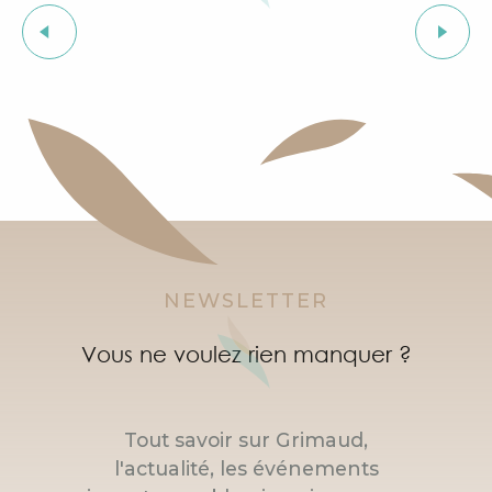
Visite guidée du village de Grimaud (guide privée)
Euro Festival Harley-Davidson
Exposition "Le château de Grimaud"
Cours d'initiation à la langue provençale
Courses d'orientation dans le village de Grimaud
"SOS Cartel Radio" à l'After Beach
NEWSLETTER
Vous ne voulez rien manquer ?
Tout savoir sur Grimaud,
l'actualité, les événements