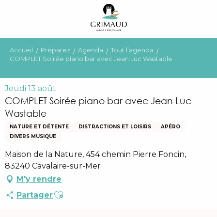
Aller
au
contenu
principal
Accueil
Préparez
Agenda
Tout l’agenda
COMPLET Soirée piano bar avec Jean Luc Wastable
Jeudi 13 août
COMPLET Soirée piano bar avec Jean Luc
Wastable
NATURE ET DÉTENTE
DISTRACTIONS ET LOISIRS
APÉRO
DIVERS MUSIQUE
Maison de la Nature, 454 chemin Pierre Foncin,
83240 Cavalaire-sur-Mer
M'y rendre
Ajouter aux favoris
Partager