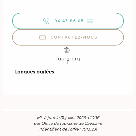
04 43 86 05
▒▒
CONTACTEZ-NOUS
lusine.org
Langues parlées
Langues parlées
Mis à jour le 31 juillet 2026 à 10:36
par Office de tourisme de Cavalaire
(Identifiant de l'offre :
7913123
)