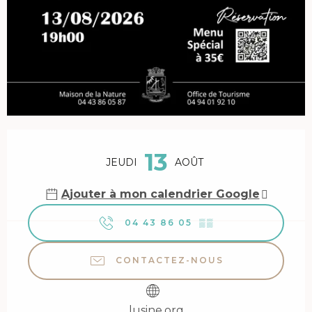
Ouverture et coordonnées
13
JEUDI
AOÛT
Ajouter à mon calendrier Google
04 43 86 05
▒▒
CONTACTEZ-NOUS
lusine.org