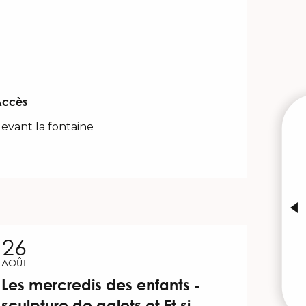
Accès
Accès
evant la fontaine
M
26
A
AOÛT
Les mercredis des enfants -
W
sculpture de galets et Et si