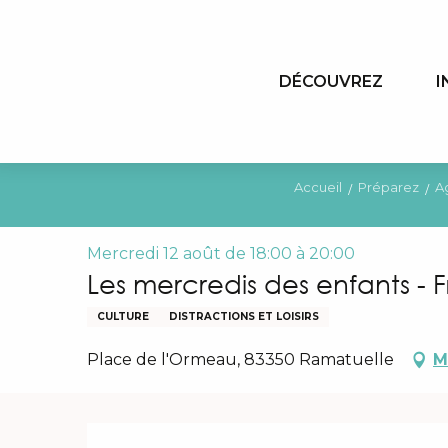
Aller
au
contenu
DÉCOUVREZ
I
principal
Accueil
Préparez
A
Mercredi 12 août de 18:00 à 20:00
Les mercredis des enfants - 
CULTURE
DISTRACTIONS ET LOISIRS
Place de l'Ormeau, 83350 Ramatuelle
M