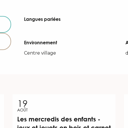
Langues parlées
Langues parlées
Environnement
Environnement
Centre village
d
19
AOÛT
Les mercredis des enfants -
jeux et jouets en bois et carnet