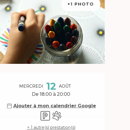
+1 PHOTO
Ouverture et coordonnée
12
MERCREDI
AOÛT
De 18:00 à 20:00
Ajouter à mon calendrier Google
Parking
Animaux acceptés
+ 1 autre(s) prestation(s)