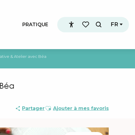
FR
PRATIQUE
Recherche
Accessibilité
Voir les favoris
ative & Atelier avec Béa
 Béa
Ajouter aux favoris
Partager
Ajouter à mes favoris