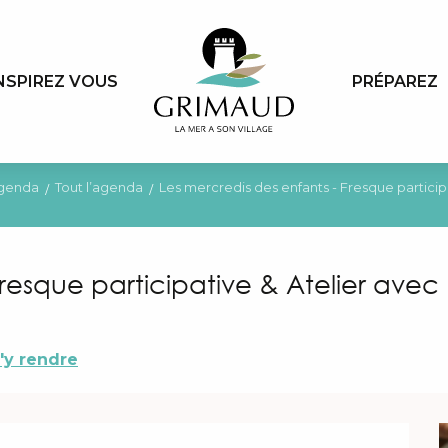
NSPIREZ VOUS
PRÉPAREZ
genda
Tout l’agenda
Les mercredis des enfants - Fresque particip
Fresque participative & Atelier avec
'y rendre