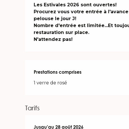
Description
Les Estivales 2026 sont ouvertes! 

Procurez vous votre entrée à l'avance 
pelouse le jour J!

Nombre d'entrée est limitée...Et toujou
restauration sur place. 

N'attendez pas!
Prestations comprises
Prestations comprises
1 verre de rosé
Tarifs
Du
Jusqu'au
1 juillet 2026
28 août 2026
au
28 août 2026