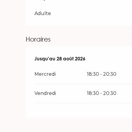
Adulte
Horaires
Du
Jusqu'au
1 juillet 2026
28 août 2026
au
28 août 2026
Mercredi
18:30 - 20:30
Vendredi
18:30 - 20:30