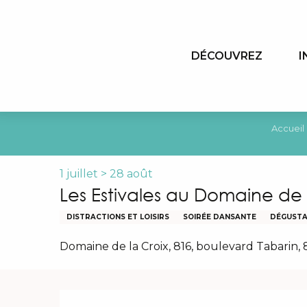
Aller
au
contenu
DÉCOUVREZ
I
principal
Accueil
1 juillet > 28 août
Les Estivales au Domaine de 
DISTRACTIONS ET LOISIRS
SOIRÉE DANSANTE
DÉGUSTA
Domaine de la Croix, 816, boulevard Tabarin,