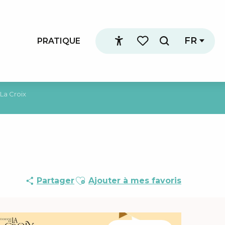
FR
PRATIQUE
Recherche
Accessibilité
Voir les favoris
La Croix
Ajouter aux favoris
Partager
Ajouter à mes favoris