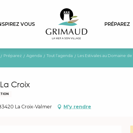
NSPIREZ VOUS
PRÉPAREZ
Préparez
Agenda
Tout l’agenda
Les Estivales au Domaine de 
La Croix
TION
 83420 La Croix-Valmer
M'y rendre