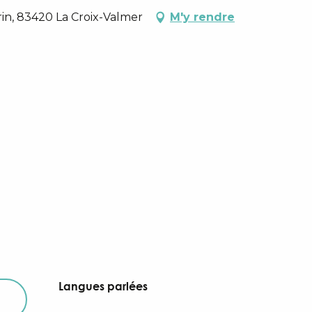
rin, 83420 La Croix-Valmer
M'y rendre
Langues parlées
Langues parlées