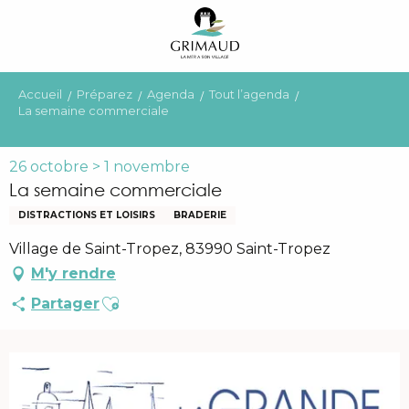
Aller
au
contenu
principal
Accueil
Préparez
Agenda
Tout l’agenda
La semaine commerciale
26 octobre > 1 novembre
La semaine commerciale
DISTRACTIONS ET LOISIRS
BRADERIE
Village de Saint-Tropez, 83990 Saint-Tropez
M'y rendre
Ajouter aux favoris
Partager