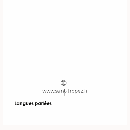
www.saint-tropez.fr
Langues parlées
Langues parlées