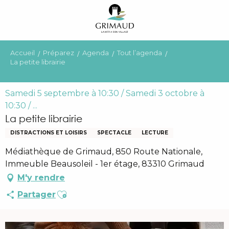
Aller
au
contenu
principal
Accueil
Préparez
Agenda
Tout l’agenda
La petite librairie
Samedi 5 septembre à 10:30 / Samedi 3 octobre à
10:30 / ...
La petite librairie
DISTRACTIONS ET LOISIRS
SPECTACLE
LECTURE
Médiathèque de Grimaud, 850 Route Nationale,
Immeuble Beausoleil - 1er étage, 83310 Grimaud
M'y rendre
Ajouter aux favoris
Partager