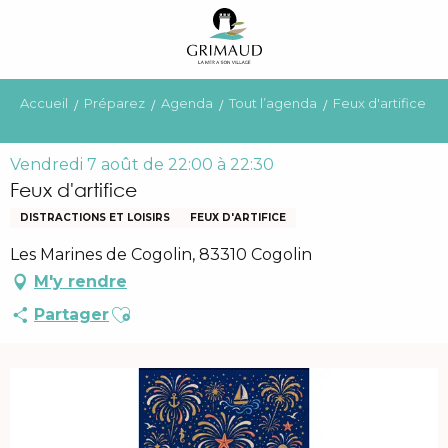
Aller
au
contenu
principal
Accueil
Préparez
Agenda
Tout l’agenda
Feux d'artifice
Vendredi 7 août de 22:00 à 22:30
Feux d'artifice
DISTRACTIONS ET LOISIRS
FEUX D'ARTIFICE
Les Marines de Cogolin, 83310 Cogolin
M'y rendre
Ajouter aux favoris
Partager