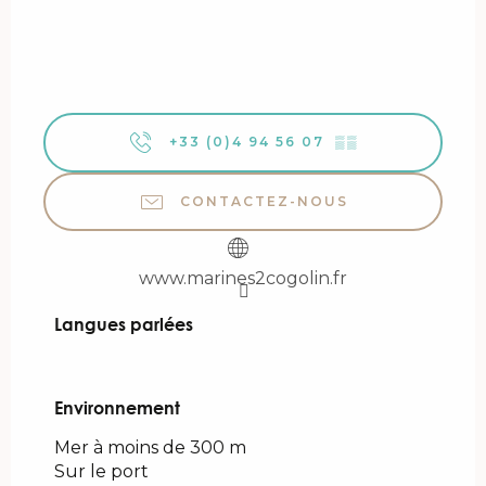
+33 (0)4 94 56 07
▒▒
CONTACTEZ-NOUS
www.marines2cogolin.fr
Langues parlées
Langues parlées
Environnement
Environnement
Mer à moins de 300 m
Sur le port