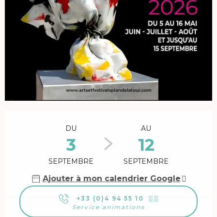
Ouverture et coordonnées
DU
AU
3
12
SEPTEMBRE
SEPTEMBRE
Ajouter à mon calendrier Google
+33 (0)4 94 55 10
▒▒
Service animations