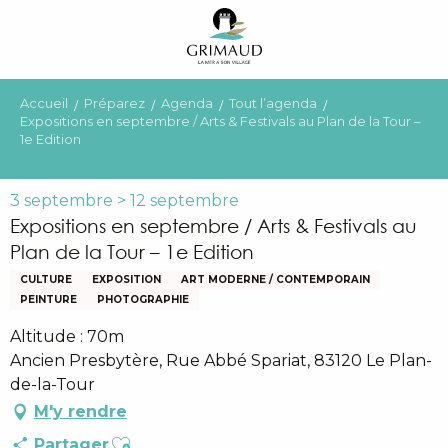
Aller
au
contenu
principal
Accueil
Préparez
Agenda
Tout l’agenda
Expositions en septembre / Arts & Festivals au Plan de la Tour –
1e Edition
3 septembre > 12 septembre
Expositions en septembre / Arts & Festivals au
Plan de la Tour – 1e Edition
CULTURE
EXPOSITION
ART MODERNE / CONTEMPORAIN
PEINTURE
PHOTOGRAPHIE
Altitude : 70m
Ancien Presbytère, Rue Abbé Spariat, 83120 Le Plan-
de-la-Tour
M'y rendre
Ajouter aux favoris
Partager