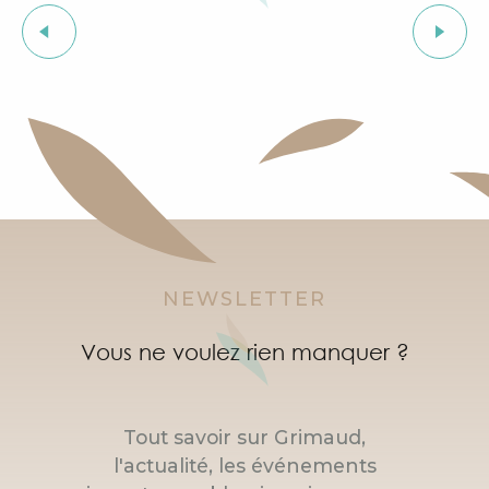
Soirée "Latinight" à l'After Beach
Salon bio
Grimaud Art Urbain - Festival de street art
Exposition d'art tribal Gond "Jungle indienne" par 
Visite guidée du village de Grimaud (guide privée)
Marché à Port Grimaud
NEWSLETTER
Vous ne voulez rien manquer ?
Tout savoir sur Grimaud,
l'actualité, les événements