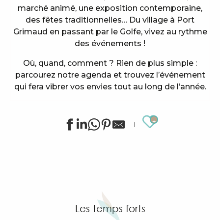
marché animé, une exposition contemporaine,
des fêtes traditionnelles… Du village à Port
Grimaud en passant par le Golfe, vivez au rythme
des événements !
Où, quand, comment ? Rien de plus simple :
parcourez notre agenda et trouvez l’événement
qui fera vibrer vos envies tout au long de l’année.
Ajouter au
Concert de soutien à l'Oasis Esperanza
Animations sportives estivales à Grimaud
Summer for ever - Animations golf à Golf Up
Ciné au château
Stage de golf pour enfants à Golf Up
Les temps forts
Exposition de Siegward Sprotte & Stefan Szczesny
Apéro tapas sous la pinède & music live