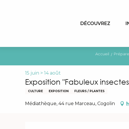
Aller
au
contenu
DÉCOUVREZ
I
principal
Accueil
Prépare
15 juin > 14 août
Exposition "Fabuleux insectes
CULTURE
EXPOSITION
FLEURS / PLANTES
Médiathèque, 44 rue Marceau, Cogolin
M