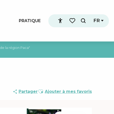
FR
PRATIQUE
Recherche
Accessibilité
Voir les favoris
 de la région Paca"
Ajouter aux favoris
Partager
Ajouter à mes favoris