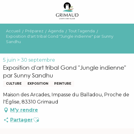
Aller
au
contenu
principal
Accueil
Préparez
Agenda
Tout l’agenda
Exposition d'art tribal Gond "Jungle indienne" par Sunny
Sandhu
5 juin > 30 septembre
Exposition d'art tribal Gond "Jungle indienne"
par Sunny Sandhu
CULTURE
EXPOSITION
PEINTURE
Maison des Arcades, Impasse du Balladou, Proche de
l'Église, 83310 Grimaud
M'y rendre
Ajouter aux favoris
Partager