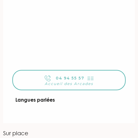
04 94 55 57
▒▒
Accueil des Arcades
Langues parlées
Langues parlées
Sur place