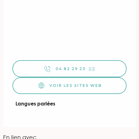
04 82 29 23
▒▒
VOIR LES SITES WEB
Langues parlées
Langues parlées
En lien avec