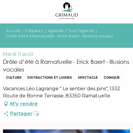
Aller
au
contenu
principal
Accueil
Préparez
Agenda
Tout l’agenda
Drôle d’été à Ramatuelle - Erick Baert - Illusions vocales
Mardi 11 août
Drôle d’été à Ramatuelle - Erick Baert - Illusions
vocales
CULTURE
DISTRACTIONS ET LOISIRS
SPECTACLE
COMIQUE
Vacances Léo Lagrange " Le sentier des pins", 1332
Route de Bonne Terrasse, 83350 Ramatuelle
M'y rendre
Ajouter aux favoris
Partager