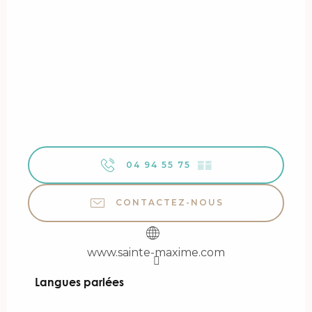
04 94 55 75
▒▒
CONTACTEZ-NOUS
www.sainte-maxime.com
Langues parlées
Langues parlées