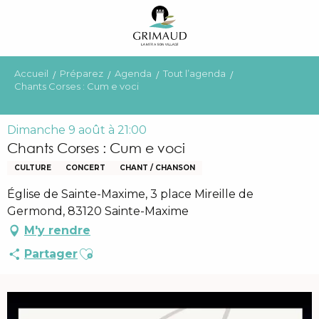
Aller
au
contenu
principal
Accueil
Préparez
Agenda
Tout l’agenda
Chants Corses : Cum e voci
Dimanche 9 août à 21:00
Chants Corses : Cum e voci
CULTURE
CONCERT
CHANT / CHANSON
Église de Sainte-Maxime, 3 place Mireille de
Germond, 83120 Sainte-Maxime
M'y rendre
Ajouter aux favoris
Partager