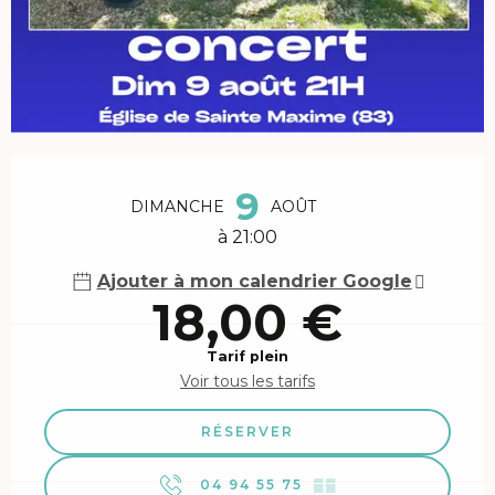
Ouverture et coordonnées
9
DIMANCHE
AOÛT
à 21:00
Ajouter à mon calendrier Google
18,00 €
Tarif plein
Voir tous les tarifs
RÉSERVER
04 94 55 75
▒▒