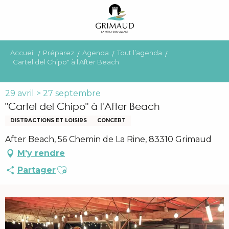
Aller
au
contenu
principal
Accueil
Préparez
Agenda
Tout l’agenda
"Cartel del Chipo" à l'After Beach
29 avril > 27 septembre
"Cartel del Chipo" à l'After Beach
DISTRACTIONS ET LOISIRS
CONCERT
After Beach, 56 Chemin de La Rine, 83310 Grimaud
M'y rendre
Ajouter aux favoris
Partager