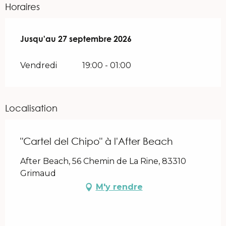
Horaires
Du
Jusqu'au
29 avril 2026
27 septembre 2026
au
27 septembre 2026
Vendredi
19:00 - 01:00
Localisation
"Cartel del Chipo" à l'After Beach
After Beach, 56 Chemin de La Rine, 83310
Grimaud
M'y rendre