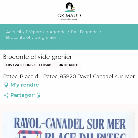
Aller
au
contenu
principal
Accueil
Préparez
Agenda
Tout l’agenda
Brocante et vide-grenier
Brocante et vide-grenier
DISTRACTIONS ET LOISIRS
BROCANTE
Patec, Place du Patec, 83820 Rayol-Canadel-sur-Mer
M'y rendre
Ajouter aux favoris
Partager