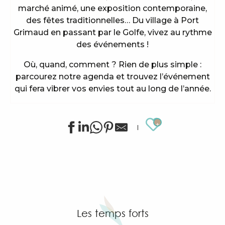
marché animé, une exposition contemporaine,
des fêtes traditionnelles… Du village à Port
Grimaud en passant par le Golfe, vivez au rythme
des événements !
Où, quand, comment ? Rien de plus simple :
parcourez notre agenda et trouvez l’événement
qui fera vibrer vos envies tout au long de l’année.
Ajouter au
Animations sportives estivales à Grimaud
Stage de golf pour enfants à Golf Up
Exposition de Siegward Sprotte & Stefan Szczesny
Apéro tapas sous la pinède & music live
"Cartel del Chipo" à l'After Beach
Les temps forts
Exposition d'art tribal Gond "Jungle indienne" par 
Grimaud Art Urbain - Festival de street art