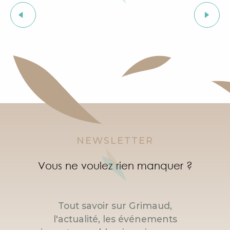
Visite guidée du village de Grimaud (guide privée)
Course de caisses à savon : La Grimobile
Exposition "Le château de Grimaud"
Cours d'initiation à la langue provençale
Courses d'orientation dans le village de Grimaud
"SOS Cartel Radio" à l'After Beach
NEWSLETTER
Vous ne voulez rien manquer ?
Tout savoir sur Grimaud,
l'actualité, les événements