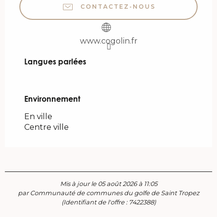
CONTACTEZ-NOUS
www.cogolin.fr
Langues parlées
Langues parlées
Environnement
Environnement
En ville
Centre ville
Mis à jour le 05 août 2026 à 11:05
par Communauté de communes du golfe de Saint Tropez
(Identifiant de l'offre :
7422388
)