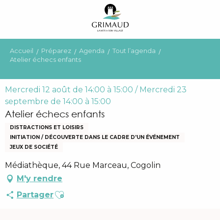
Aller
au
contenu
principal
Accueil
Préparez
Agenda
Tout l’agenda
Atelier échecs enfants
Mercredi 12 août de 14:00 à 15:00 / Mercredi 23
septembre de 14:00 à 15:00
Atelier échecs enfants
DISTRACTIONS ET LOISIRS
INITIATION / DÉCOUVERTE DANS LE CADRE D'UN ÉVÉNEMENT
JEUX DE SOCIÉTÉ
Médiathèque, 44 Rue Marceau, Cogolin
M'y rendre
Ajouter aux favoris
Partager