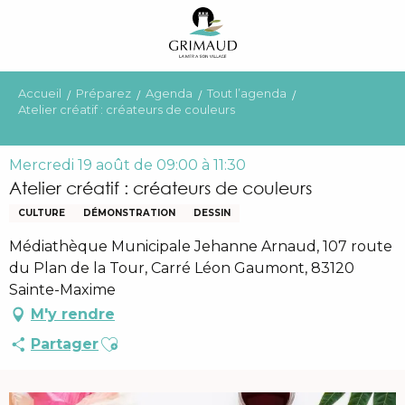
Aller
au
contenu
principal
Accueil
Préparez
Agenda
Tout l’agenda
Atelier créatif : créateurs de couleurs
Mercredi 19 août de 09:00 à 11:30
Atelier créatif : créateurs de couleurs
CULTURE
DÉMONSTRATION
DESSIN
Médiathèque Municipale Jehanne Arnaud, 107 route
du Plan de la Tour, Carré Léon Gaumont, 83120
Sainte-Maxime
M'y rendre
Ajouter aux favoris
Partager