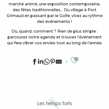
marché animé, une exposition contemporaine,
des fêtes traditionnelles… Du village à Port
Grimaud en passant par le Golfe, vivez au rythme
des événements !
Où, quand, comment ? Rien de plus simple :
parcourez notre agenda et trouvez l’événement
qui fera vibrer vos envies tout au long de l’année.
Ajouter au
Animations sportives estivales à Grimaud
Exposition de Siegward Sprotte & Stefan Szczesny
"Live jazz" à l'After Beach
Grimaud Art Urbain - Festival de street art
Visite guidée du village de Grimaud (guide privée)
Les temps forts
Marché à Port Grimaud
Marché bio et éthique