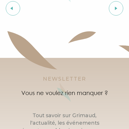
Brocante du Mas de Bagatin
Course de caisses à savon : La Grimobile
Courses d'orientation dans le village de Grimaud
Marché artisanal nocturne à Port Grimaud
Soirée "Afro, Bouillon, Shatta, Dancehall" à l'After Bea
Atelier d'introduction aux vins natures au Clos des B
NEWSLETTER
Vous ne voulez rien manquer ?
Tout savoir sur Grimaud,
l'actualité, les événements